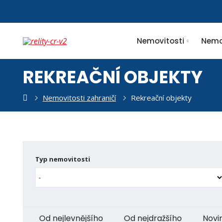
Nemovitosti
Nemov
REKREAČNÍ OBJEKTY
l
Nemovitosti zahraničí
Rekreační objekty
ušek
Typ nemovitosti
Od nejlevnějšího
Od nejdražšího
Novi