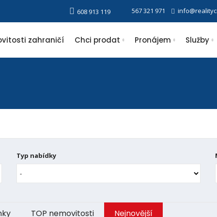
567 321 971
info@reality
608 913 119
itosti zahraničí
Chci prodat
Pronájem
Služby
Typ nabídky
nky
TOP nemovitosti
Nejnovější