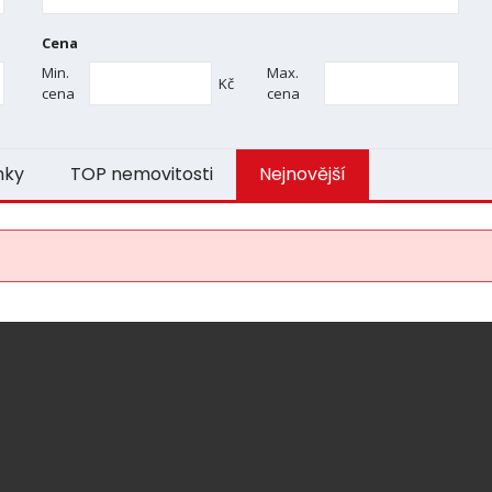
Cena
Min.
Max.
Kč
cena
cena
nky
TOP nemovitosti
Nejnovější