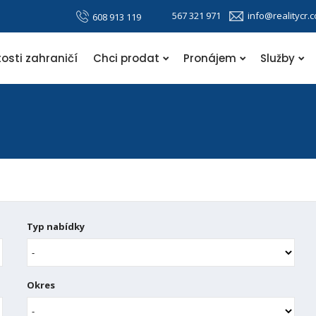
567 321 971
info@realitycr.
608 913 119
osti zahraničí
Chci prodat
Pronájem
Služby
Typ nabídky
Okres