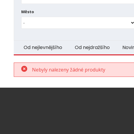
Město
Od nejlevnějšího
Od nejdražšího
Novi
Nebyly nalezeny žádné produkty