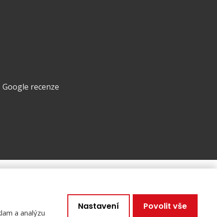
Chalupy a chaty
Komerční objekty
Pozemky
Google recenze
VYROBILA
cookies
Nastavení
Povolit vše
klam a analýzu