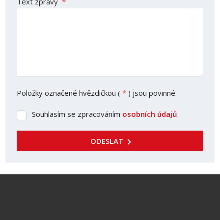
Text zprávy
*
Položky označené hvězdičkou (
*
) jsou povinné.
Souhlasím se zpracováním
osobních údajů
.
Souhlasím
se
zpracováním
ODESLAT
osobních
údajů
.