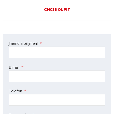
CHCI KOUPIT
Formulář
Jméno a příjmení
*
se
nepodařilo
odeslat.
E-mail
*
Telefon
*