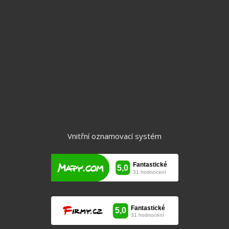
Byty
Domy
Chalupy a chaty
Komerční objekty
Pozemky
Vnitřní oznamovací systém