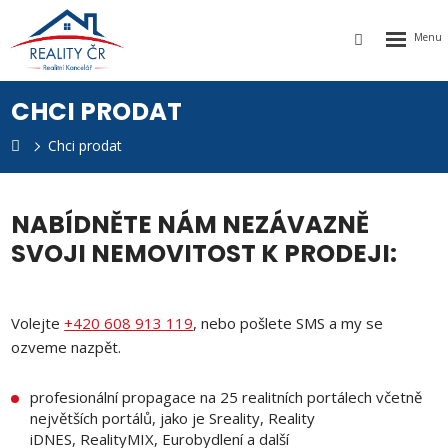
Rozbalen
Vyhledávání
menu
CHCI PRODAT
Chci prodat
k
NABÍDNĚTE NÁM NEZÁVAZNĚ
SVOJI NEMOVITOST K PRODEJI:
Volejte
+420 608 913 119
, nebo pošlete SMS a my se
ozveme nazpět.
profesionální propagace na 25 realitních portálech včetně
největších portálů, jako je Sreality, Reality
iDNES, RealityMIX, Eurobydlení a další