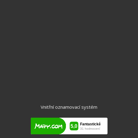
Pracovní doba:
po tel. dohodě kdykoliv, je vhodné se předem objednat
Byty
Domy
Chalupy a chaty
Komerční objekty
Pozemky
Vnitřní oznamovací systém