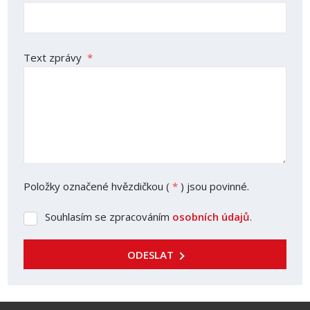
Text zprávy
*
Položky označené hvězdičkou (
*
) jsou povinné.
Souhlasím se zpracováním
osobních údajů
.
Souhlasím
se
zpracováním
ODESLAT
osobních
údajů
.