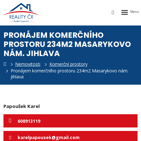
Rozbalen
Vyhledávání
menu
PRONÁJEM KOMERČNÍHO
PROSTORU 234M2 MASARYKOVO
NÁM. JIHLAVA
Nemovitosti
Komerční prostory
k
Pronájem komerčního prostoru 234m2 Masarykovo nám.
Jihlava
Papoušek Karel
608913119
karelpapousek@gmail.com