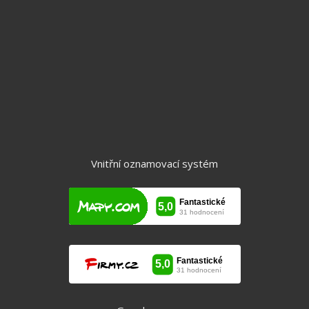
Byty
Domy
Chalupy a chaty
Komerční objekty
Pozemky
Vnitřní oznamovací systém