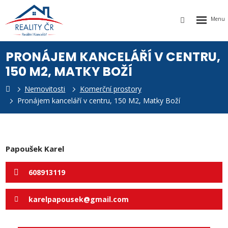
Rozbalen
Vyhledávání
menu
PRONÁJEM KANCELÁŘÍ V CENTRU,
150 M2, MATKY BOŽÍ
Nemovitosti
Komerční prostory
k
Pronájem kanceláří v centru, 150 M2, Matky Boží
Papoušek Karel
608913119
karelpapousek@gmail.com