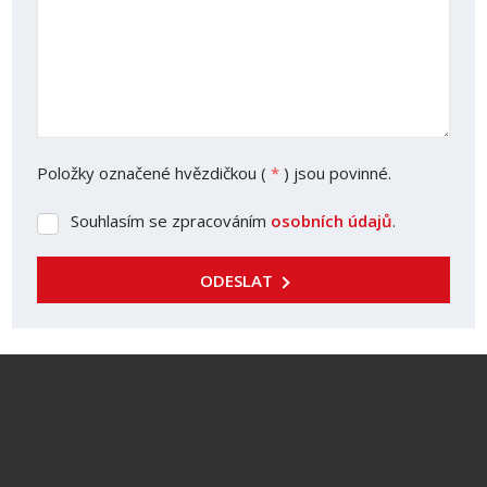
Položky označené hvězdičkou (
*
) jsou povinné.
Souhlasím se zpracováním
osobních údajů
.
Souhlasím
se
zpracováním
ODESLAT
osobních
údajů
.