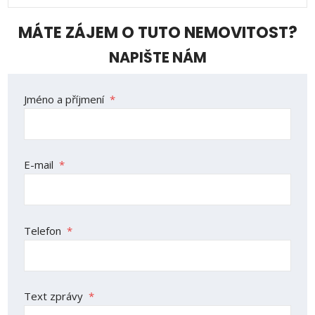
MÁTE ZÁJEM O TUTO NEMOVITOST?
NAPIŠTE NÁM
Formulář
Jméno a příjmení
*
se
nepodařilo
odeslat.
E-mail
*
Telefon
*
Text zprávy
*