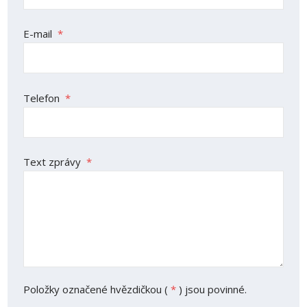
nepodařilo
odeslat.
E-mail
*
Telefon
*
Text zprávy
*
Položky označené hvězdičkou (
*
) jsou povinné.