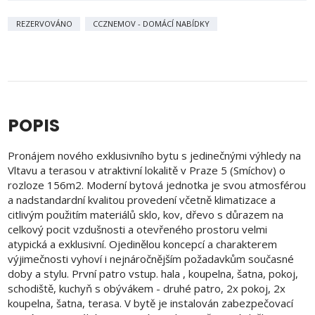
REZERVOVÁNO
CCZNEMOV - DOMÁCÍ NABÍDKY
POPIS
Pronájem nového exklusivního bytu s jedinečnými výhledy na
Vltavu a terasou v atraktivní lokalitě v Praze 5 (Smíchov) o
rozloze 156m2. Moderní bytová jednotka je svou atmosférou
a nadstandardní kvalitou provedení včetně klimatizace a
citlivým použitím materiálů sklo, kov, dřevo s důrazem na
celkový pocit vzdušnosti a otevřeného prostoru velmi
atypická a exklusivní. Ojedinělou koncepcí a charakterem
výjimečnosti vyhoví i nejnáročnějším požadavkům současné
doby a stylu. První patro vstup. hala , koupelna, šatna, pokoj,
schodiště, kuchyň s obývákem - druhé patro, 2x pokoj, 2x
koupelna, šatna, terasa. V bytě je instalován zabezpečovací