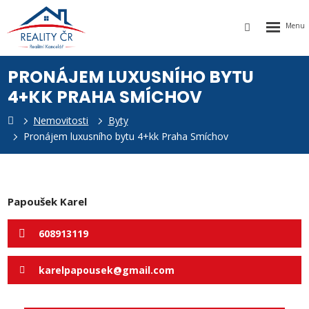
Rozbalen
Vyhledávání
menu
PRONÁJEM LUXUSNÍHO BYTU
4+KK PRAHA SMÍCHOV
Nemovitosti
Byty
k
Pronájem luxusního bytu 4+kk Praha Smíchov
Papoušek Karel
608913119
karelpapousek@gmail.com