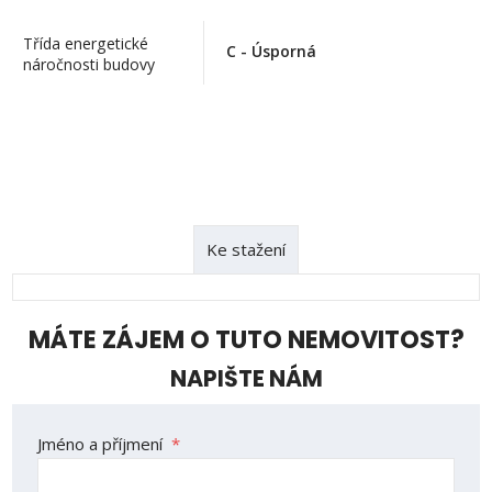
Třída energetické
C - Úsporná
náročnosti budovy
Ke stažení
MÁTE ZÁJEM O TUTO NEMOVITOST?
NAPIŠTE NÁM
Formulář
Jméno a příjmení
*
se