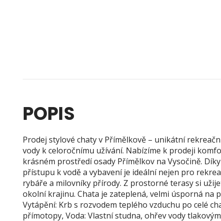
POPIS
Prodej stylové chaty v Přímělkově – unikátní rekreač
vody k celoročnímu užívání. Nabízíme k prodeji komf
krásném prostředí osady Přímělkov na Vysočině. Dík
přístupu k vodě a vybavení je ideální nejen pro rekrea
rybáře a milovníky přírody. Z prostorné terasy si uži
okolní krajinu. Chata je zateplená, velmi úsporná na 
Vytápění: Krb s rozvodem teplého vzduchu po celé cha
přímotopy, Voda: Vlastní studna, ohřev vody tlakovým