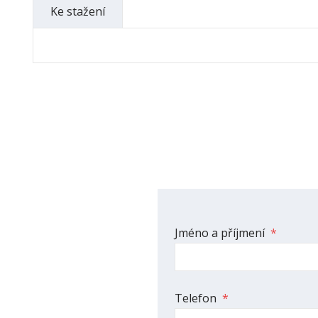
Ke stažení
Formulář
Jméno a příjmení
*
se
nepodařilo
odeslat.
Telefon
*