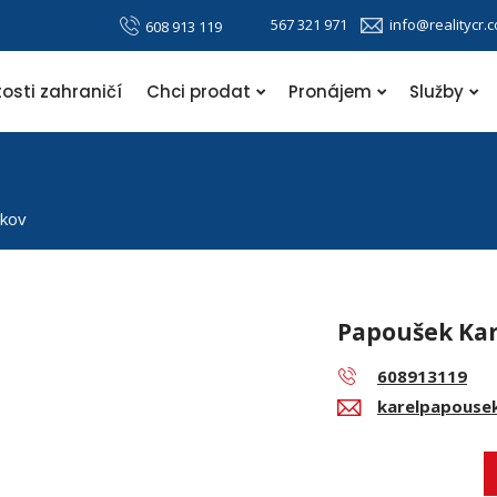
567 321 971
info@realitycr.
608 913 119
osti zahraničí
Chci prodat
Pronájem
Služby
lkov
Papoušek Kar
608913119
karelpapouse