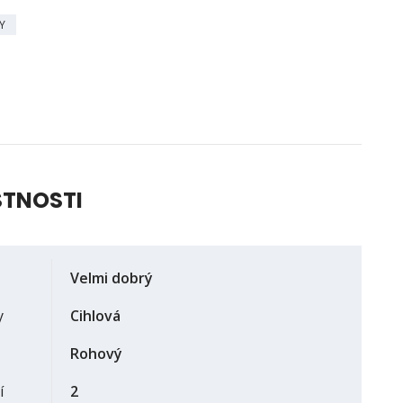
Y
STNOSTI
Velmi dobrý
y
Cihlová
Rohový
í
2