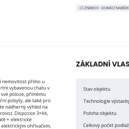
CCZNEMOV - DOMÁCÍ NABÍDK
ZÁKLADNÍ VLA
ní nemovitost přímo u
ortní vybavenou chatu v
Stav objektu
y své poloze, přímému
ční pobyty, ale také pro
Technologie výstavb
jete nádherný výhled na
provoz. Dispozice 3+kk,
Poloha objektu
tě + elektrické
Celkový počet podlaž
 elektrickým ohřívačem,