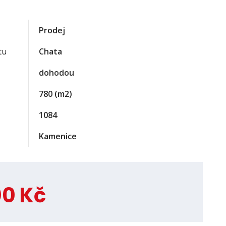
Prodej
tu
Chata
dohodou
780
(m2)
1084
Kamenice
00 Kč