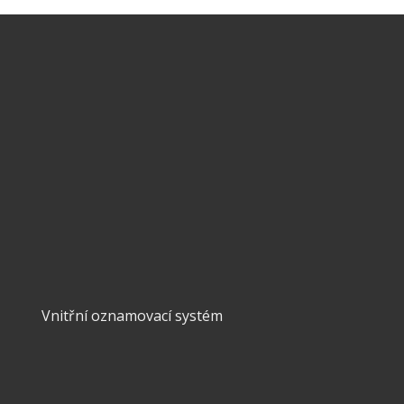
IČ:
DIČ:
Mobil:
608 913 119
Pevná:
567 321 971
E-mail:
info@realitycr.com
Vnitřní oznamovací systém