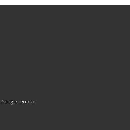
Byty
Domy
Chalupy a chaty
Komerční objekty
Pozemky
Google recenze