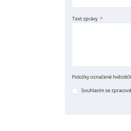
Text zprávy
*
Položky označené hvězdičk
Souhlasím se zpracov
Souhlasím
se
zpracováním
osobních
údajů
.