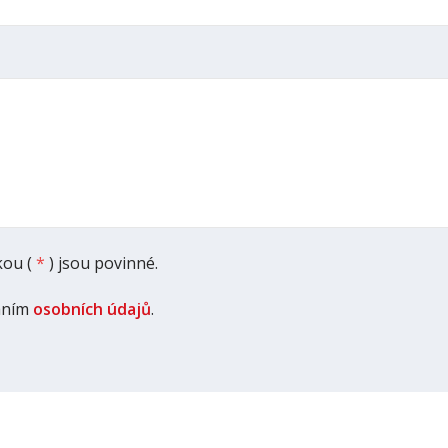
ou (
*
) jsou povinné.
áním
osobních údajů
.