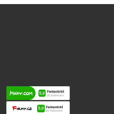
Pracovní doba:
po tel. dohodě kdykoliv, je vhodné se předem objednat