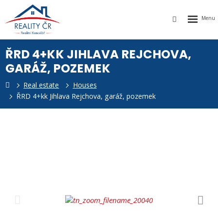
Rozbalen
Vyhledávání
menu
ŘRD 4+KK JIHLAVA REJCHOVA,
GARÁŽ, POZEMEK
Real estate
Houses
k
ŘRD 4+kk Jihlava Rejchova, garáž, pozemek