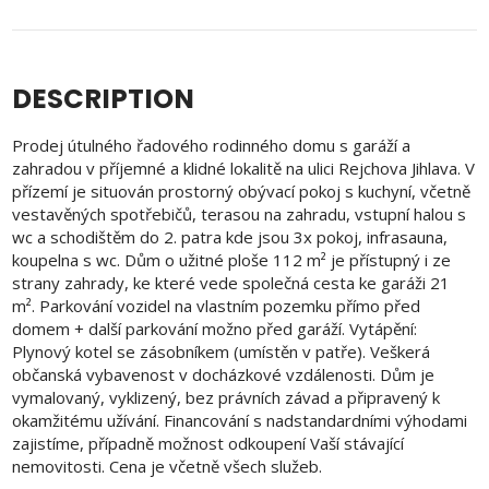
DESCRIPTION
Prodej útulného řadového rodinného domu s garáží a
zahradou v příjemné a klidné lokalitě na ulici Rejchova Jihlava. V
přízemí je situován prostorný obývací pokoj s kuchyní, včetně
vestavěných spotřebičů, terasou na zahradu, vstupní halou s
wc a schodištěm do 2. patra kde jsou 3x pokoj, infrasauna,
koupelna s wc. Dům o užitné ploše 112 m² je přístupný i ze
strany zahrady, ke které vede společná cesta ke garáži 21
m². Parkování vozidel na vlastním pozemku přímo před
domem + další parkování možno před garáží. Vytápění:
Plynový kotel se zásobníkem (umístěn v patře). Veškerá
občanská vybavenost v docházkové vzdálenosti. Dům je
vymalovaný, vyklizený, bez právních závad a připravený k
okamžitému užívání. Financování s nadstandardními výhodami
zajistíme, případně možnost odkoupení Vaší stávající
nemovitosti. Cena je včetně všech služeb.