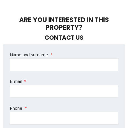
ARE YOU INTERESTED IN THIS
PROPERTY?
CONTACT US
The
Name and surname
*
form
could
not
E-mail
*
be
sent
Phone
*