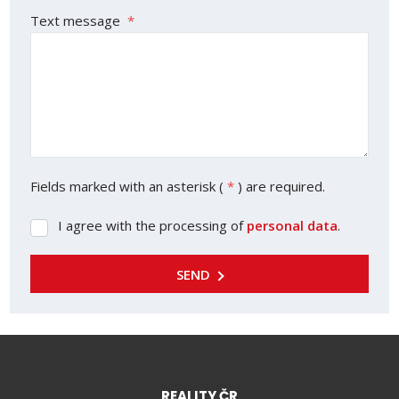
Text message
*
Fields marked with an asterisk (
*
) are required.
I agree with the processing of
personal data
.
I
agree
with
SEND
the
processing
of
personal
data
.
REALITY ČR