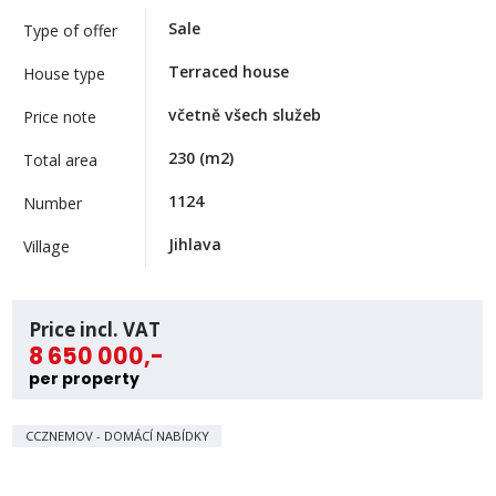
Sale
Type of offer
Terraced house
House type
včetně všech služeb
Price note
230
(m2)
Total area
1124
Number
Jihlava
Village
Price incl. VAT
8 650 000,-
per property
CCZNEMOV - DOMÁCÍ NABÍDKY