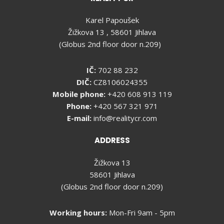
Karel Papoušek
Žižkova 13 , 58601 Jihlava
(Globus 2nd floor door n.209)
IČ:
702 88 232
DIČ:
CZ8106024355
Mobile phone:
+420 608 913 119
Phone:
+420 567 321 971
E-mail:
info@realitycr.com
ADDRESS
Žižkova 13
58601 Jihlava
(Globus 2nd floor door n.209)
Working hours:
Mon-Fri 9am - 5pm