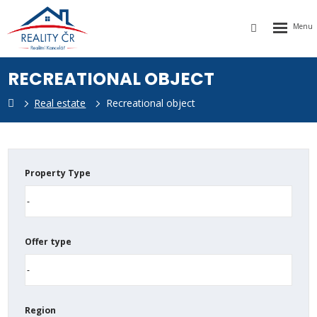
Rozbalen
Vyhledávání
menu
RECREATIONAL OBJECT
Real estate
Recreational object
k
Property Type
Offer type
Region