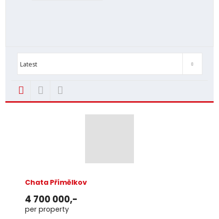
Price Low-High
Price High-Low
New
TOP
Latest
Latest
Chata Přímělkov
4 700 000,-
per property