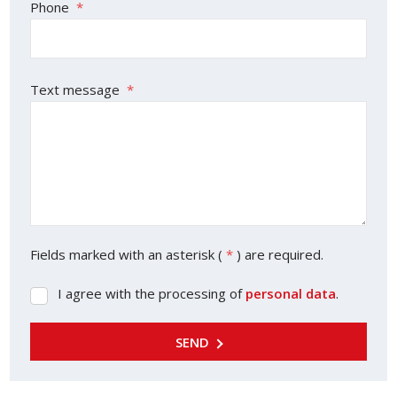
Phone
*
Text message
*
Fields marked with an asterisk (
*
) are required.
I agree with the processing of
personal data
.
I
agree
with
SEND
the
processing
of