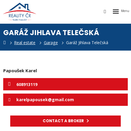
Rozbalen
Vyhledávání
menu
GARÁŽ JIHLAVA TELEČSKÁ
Real estate
Garage
Garáž Jihlava Telečská
k
Papoušek Karel
608913119
karelpapousek@gmail.com
CONTACT A BROKER