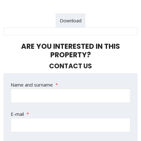
Download
ARE YOU INTERESTED IN THIS
PROPERTY?
CONTACT US
The
Name and surname
*
form
could
not
E-mail
*
be
sent